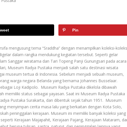
weet
Pin
ifa mengusung tema “Sraddha” dengan menampilkan koleksi-koleks
digelar dalam rangka mendukung kegiatan tersebut. Seperti gelar
lam Sanggar wiratama dan Tari Topeng Panji Gunungsari pada acara
dari, Museum Radya Pustaka menjadi salah satu destinasi wisata
bagai museum tertua di Indonesia. Sebelum menjadi sebuah museum,
eorang warga negara Belanda yang bernama Johannes Busselaar.
 sebagai Loji Kadipolo. Museum Radya Pustaka dikelola dibawah
ah memiliki status sebagai yayasan. Saat ini Museum Radya Pustaka
adya Pustaka Surakarta, dan dibentuk sejak tahun 1951. Museum
g menyimpan cerita masa lalu yang berkaitan dengan Kota Solo,
skah peninggalan kerajaan. Museum ini memiliki banyak koleksi yang
, seperti Kerajaan Majapahit, Kerajaan Pajang, Kerajaan Mataram, da
ebut berupa tulisan, sastra, patung, dan peninggalan lainnya yang