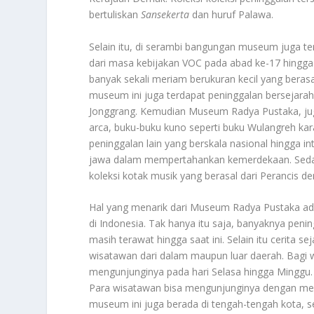
bertuliskan
Sansekerta
dan huruf Palawa.
Selain itu, di serambi bangungan museum juga t
dari masa kebijakan VOC pada abad ke-17 hingga 
banyak sekali meriam berukuran kecil yang berasa
museum ini juga terdapat peninggalan bersejara
Jonggrang. Kemudian Museum Radya Pustaka, juga
arca, buku-buku kuno seperti buku Wulangreh ka
peninggalan lain yang berskala nasional hingga i
jawa dalam mempertahankan kemerdekaan. Sedangk
koleksi kotak musik yang berasal dari Perancis 
Hal yang menarik dari Museum Radya Pustaka a
di Indonesia. Tak hanya itu saja, banyaknya peni
masih terawat hingga saat ini. Selain itu cerita se
wisatawan dari dalam maupun luar daerah. Bagi 
mengunjunginya pada hari Selasa hingga Minggu. 
Para wisatawan bisa mengunjunginya dengan meng
museum ini juga berada di tengah-tengah kota, s