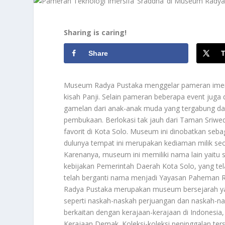
Sharing is caring!
Share
T
Museum Radya Pustaka menggelar pameran imers
kisah Panji. Selain pameran beberapa event juga 
gamelan dari anak-anak muda yang tergabung da
pembukaan. Berlokasi tak jauh dari Taman Sriwe
favorit di Kota Solo. Museum ini dinobatkan se
dulunya tempat ini merupakan kediaman milik s
Karenanya, museum ini memiliki nama lain yaitu
kebijakan Pemerintah Daerah Kota Solo, yang tel
telah berganti nama menjadi Yayasan Paheman R
Radya Pustaka merupakan museum bersejarah yan
seperti naskah-naskah perjuangan dan naskah-na
berkaitan dengan kerajaan-kerajaan di Indonesia
Kerajaan Demak. Koleksi-koleksi peninggalan ters