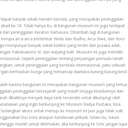
erdapat banyak sekali meriam beroda, yang merupakan peninggalan
abad ke-18. Tidak hanya itu, di bangunan museum ini juga terdapat
l dari peninggalan Keraton Kartasura. Ditambah lagi di bangunan
h berupa arca-arca berbentuk Hindu dan Budha, Arca Siwa, dan Roro
 mempunyai banyak sekali koleksi yang terdiri dari pusaka adat,
rangan Pakubuwono IV, dan wayang kulit. Museum ini juga memiliki
nternasional. Seperti peninggalan tentang perjuangan pemuda tanah
an, untuk peninggalan yang berskala internasional, yaitu sebuah
dengan berhiaskan bunga yang menancap diantara burung-burung kecil
dalah karena bangunan ini merupakan bangunan museum yang tertua
nggalan-peninggalan bersejarah yang masih terjaga keasliannya dan
jarah dibaliknya menjadi daya tarik tersendiri untuk dikunjungi oleh
wisatawan yang ingin berkunjung ke Museum Radya Pustaka, bisa
Sedangkan akses untuk menuju ke museum ini pun juga tidak sulit.
gunakan bus kota ataupun kendaraan pribadi. Selain itu, lokasi
ehingga mudah untuk ditemukan. Jika berkunjung ke Solo jangan lupa