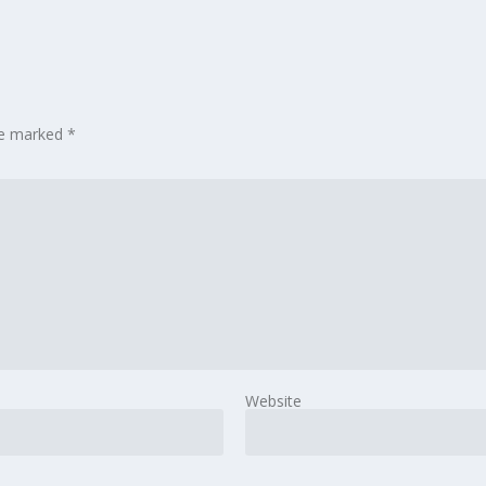
are marked
*
Website