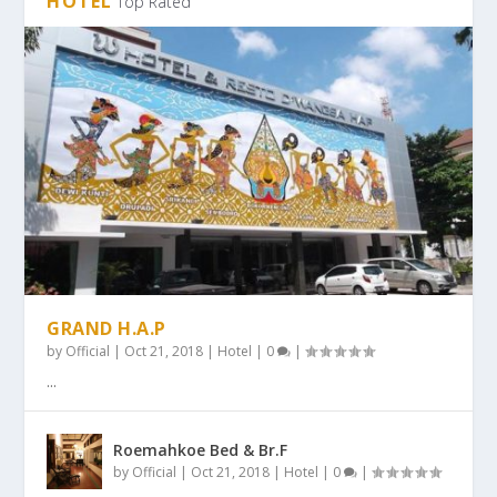
HOTEL
Top Rated
GRAND H.A.P
by
Official
|
Oct 21, 2018
|
Hotel
|
0
|
...
Roemahkoe Bed & Br.F
by
Official
|
Oct 21, 2018
|
Hotel
|
0
|