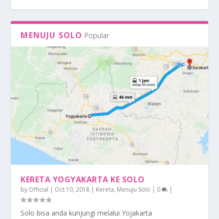
MENUJU SOLO
Popular
INSPIRASI TAKJIL SEHAT ALA SURAKARTA
HUNTING HALAL CULINARY DI KOTA
MASJID FAVORIT HALAL TRAVELLER DI
MEMORY TOUR ALA MASA KOLONIAL DI
TRIWINDU ANTIQUE CENTRE : LOKASI
SURAKARTA
SURAKARTA
SURAKARTA
NONGKRONG PARA KO...
KERETA YOGYAKARTA KE SOLO
by
Official
|
Oct 10, 2018
|
Kereta
,
Menuju Solo
|
0
|
Solo bisa anda kunjungi melalui Yojakarta