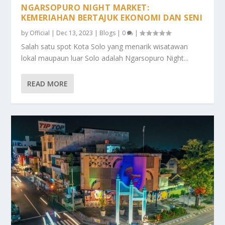
NGARSOPURO NIGHT MARKET:
KEMERIAHAN BERTAJUK EKONOMI DAN SENI
by
Official
|
Dec 13, 2023
|
Blogs
|
0
|
Salah satu spot Kota Solo yang menarik wisatawan
lokal maupaun luar Solo adalah Ngarsopuro Night...
READ MORE