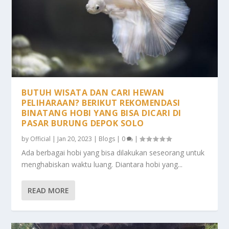
BUTUH WISATA DAN CARI HEWAN
PELIHARAAN? BERIKUT REKOMENDASI
BINATANG HOBI YANG BISA DICARI DI
PASAR BURUNG DEPOK SOLO
by
Official
|
Jan 20, 2023
|
Blogs
|
0
|
Ada berbagai hobi yang bisa dilakukan seseorang untuk
menghabiskan waktu luang. Diantara hobi yang...
READ MORE