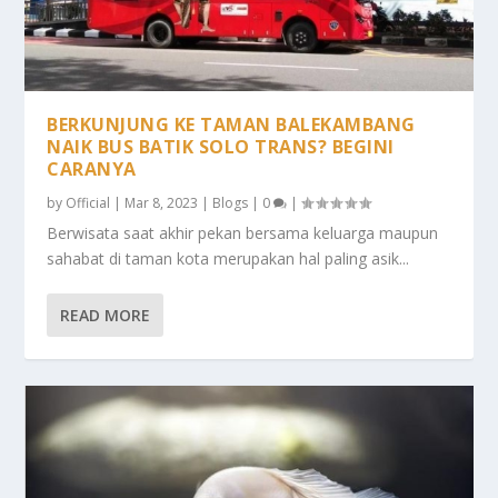
BERKUNJUNG KE TAMAN BALEKAMBANG
NAIK BUS BATIK SOLO TRANS? BEGINI
CARANYA
by
Official
|
Mar 8, 2023
|
Blogs
|
0
|
Berwisata saat akhir pekan bersama keluarga maupun
sahabat di taman kota merupakan hal paling asik...
READ MORE