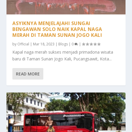
ASYIKNYA MENJELAJAHI SUNGAI
BENGAWAN SOLO NAIK KAPAL NAGA
MERAH DI TAMAN SUNAN JOGO KALI
by
Official
|
Mar 18, 2023
|
Blogs
|
0
|
Kapal naga merah sukses menjadi primadona wisata
baru di Taman Sunan Jogo Kali, Pucangsawit, Kota...
READ MORE