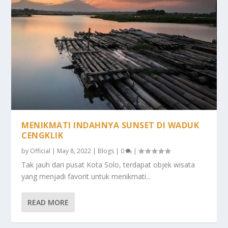
MENIKMATI INDAHNYA SUNSET DI WADUK
CENGKLIK
by
Official
|
May 8, 2022
|
Blogs
|
0
|
Tak jauh dari pusat Kota Solo, terdapat objek wisata
yang menjadi favorit untuk menikmati...
READ MORE