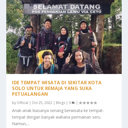
IDE TEMPAT WISATA DI SEKITAR KOTA
SOLO UNTUK REMAJA YANG SUKA
PETUALANGAN
by
Official
|
Oct 25, 2022
|
Blogs
|
0
|
Anak-anak biasanya senang berwisata ke tempat-
tempat dengan banyak wahana permainan seru.
Namun,...