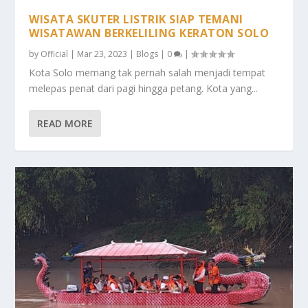
WISATA SKUTER LISTRIK SIAP TEMANI
WISATAWAN BERKELILING KERATON SOLO
by
Official
|
Mar 23, 2023
|
Blogs
|
0
|
Kota Solo memang tak pernah salah menjadi tempat
melepas penat dari pagi hingga petang. Kota yang...
READ MORE