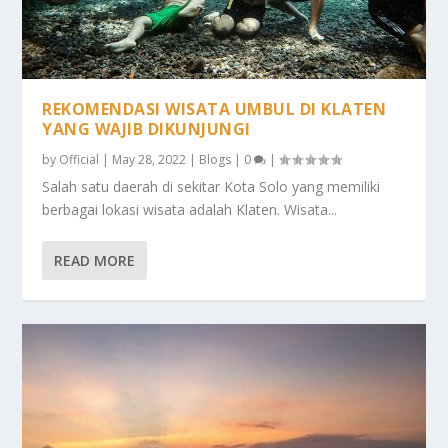
REKOMENDASI WISATA UMBUL DI KLATEN
YANG WAJIB DIKUNJUNGI
by
Official
|
May 28, 2022
|
Blogs
|
0
|
Salah satu daerah di sekitar Kota Solo yang memiliki
berbagai lokasi wisata adalah Klaten. Wisata...
READ MORE