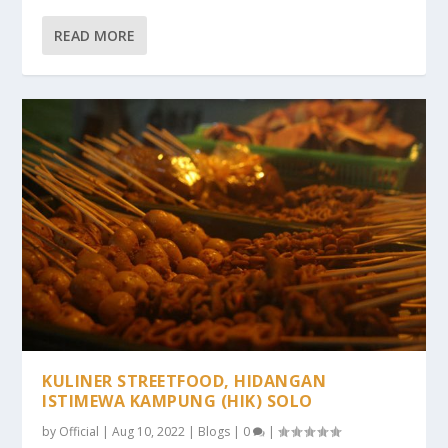
READ MORE
KULINER STREETFOOD, HIDANGAN
ISTIMEWA KAMPUNG (HIK) SOLO
by
Official
|
Aug 10, 2022
|
Blogs
|
0
|