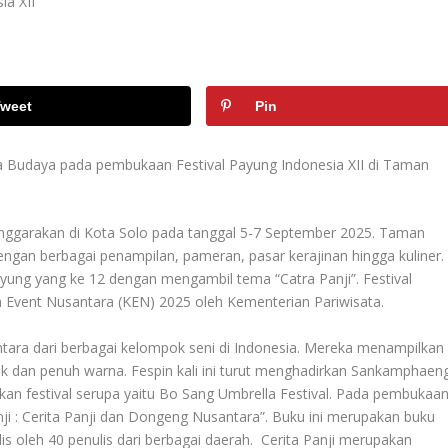
weet
Pin
a Budaya pada pembukaan Festival Payung Indonesia XII di Taman
lenggarakan di Kota Solo pada tanggal 5-7 September 2025. Taman
engan berbagai penampilan, pameran, pasar kerajinan hingga kuliner.
yung yang ke 12 dengan mengambil tema “Catra Panji”. Festival
 Event Nusantara (KEN) 2025 oleh Kementerian Pariwisata.
ara dari berbagai kelompok seni di Indonesia. Mereka menampilkan
ik dan penuh warna. Fespin kali ini turut menghadirkan Sankamphaen
kan festival serupa yaitu Bo Sang Umbrella Festival. Pada pembukaa
anji : Cerita Panji dan Dongeng Nusantara”. Buku ini merupakan buku
is oleh 40 penulis dari berbagai daerah. Cerita Panji merupakan