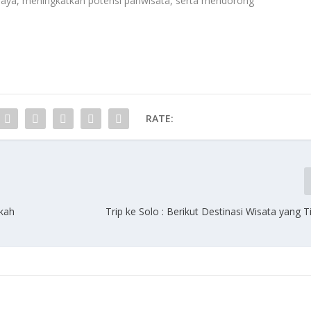
aya, meningkatkan potensi pariwisata, serta mendorong
RATE:
kah
Trip ke Solo : Berikut Destinasi Wisata yang 