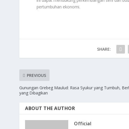
ini dapat mendukung perkembangan seni dan bud
pertumbuhan ekonomi.
SHARE:
PREVIOUS
Gunungan Grebeg Maulud: Rasa Syukur yang Tumbuh, Ber
yang Dibagikan
ABOUT THE AUTHOR
Official