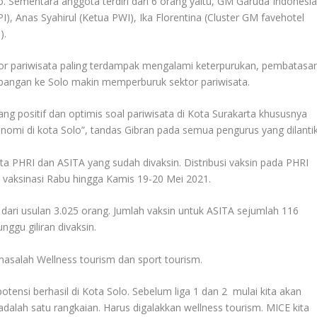
. Sementara anggota terdiri dari 6 orang yaitu, GM Garuda Indonesia
, Anas Syahirul (Ketua PWI), Ika Florentina (Cluster GM favehotel
).
or pariwisata paling terdampak mengalami keterpurukan, pembatasa
bangan ke Solo makin memperburuk sektor pariwisata.
g positif dan optimis soal pariwisata di Kota Surakarta khususnya
omi di kota Solo”, tandas Gibran pada semua pengurus yang dilantik
 PHRI dan ASITA yang sudah divaksin. Distribusi vaksin pada PHRI
 vaksinasi Rabu hingga Kamis 19-20 Mei 2021.
 dari usulan 3.025 orang. Jumlah vaksin untuk ASITA sejumlah 116
nggu giliran divaksin.
asalah Wellness tourism dan sport tourism.
tensi berhasil di Kota Solo. Sebelum liga 1 dan 2 mulai kita akan
adalah satu rangkaian. Harus digalakkan wellness tourism. MICE kita