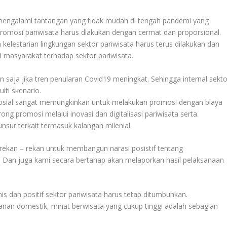
 mengalami tantangan yang tidak mudah di tengah pandemi yang
romosi pariwisata harus dlakukan dengan cermat dan proporsional.
elestarian lingkungan sektor pariwisata harus terus dilakukan dan
ri masyarakat terhadap sektor pariwisata.
n saja jika tren penularan Covid19 meningkat. Sehingga internal sekto
lti skenario.
ia sosial sangat memungkinkan untuk melakukan promosi dengan biaya
ng promosi melalui inovasi dan digitalisasi pariwisata serta
sur terkait termasuk kalangan milenial.
 rekan – rekan untuk membangun narasi posistif tentang
ai. Dan juga kami secara bertahap akan melaporkan hasil pelaksanaan
is dan positif sektor pariwisata harus tetap ditumbuhkan.
lanan domestik, minat berwisata yang cukup tinggi adalah sebagian