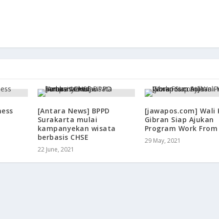
ness
[Antara News] BPPD
[jawapos.com] Wali
a
Surakarta mulai
Gibran Siap Ajukan
kampanyekan wisata
Program Work From 
berbasis CHSE
29 May, 2021
22 June, 2021