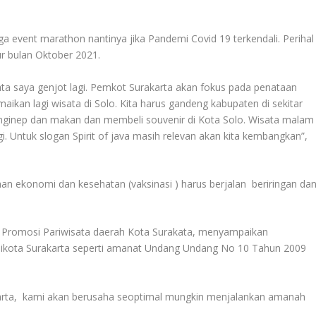
a event marathon nantinya jika Pandemi Covid 19 terkendali. Perihal
r bulan Oktober 2021.
isata saya genjot lagi. Pemkot Surakarta akan fokus pada penataan
ikan lagi wisata di Solo. Kita harus gandeng kabupaten di sekitar
 nginep dan makan dan membeli souvenir di Kota Solo. Wisata malam
agi. Untuk slogan Spirit of java masih relevan akan kita kembangkan”,
n ekonomi dan kesehatan (vaksinasi ) harus berjalan beriringan da
 Promosi Pariwisata daerah Kota Surakata, menyampaikan
alikota Surakarta seperti amanat Undang Undang No 10 Tahun 2009
rta, kami akan berusaha seoptimal mungkin menjalankan amanah