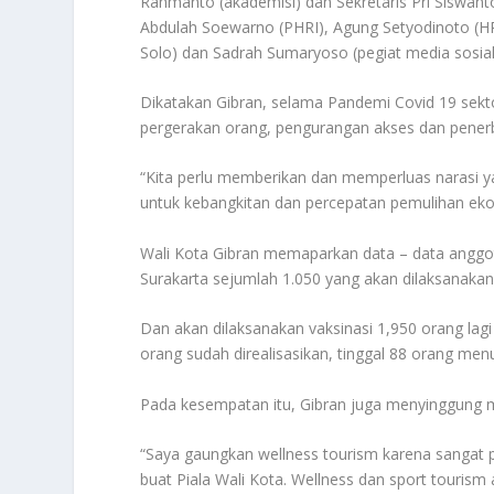
Rahmanto (akademisi) dan Sekretaris Pri Siswanto
Abdulah Soewarno (PHRI), Agung Setyodinoto (HPI)
Solo) dan Sadrah Sumaryoso (pegiat media sosial
Dikatakan Gibran, selama Pandemi Covid 19 sekt
pergerakan orang, pengurangan akses dan pener
“Kita perlu memberikan dan memperluas narasi yan
untuk kebangkitan dan percepatan pemulihan ekon
Wali Kota Gibran memaparkan data – data anggota
Surakarta sejumlah 1.050 yang akan dilaksanakan
Dan akan dilaksanakan vaksinasi 1,950 orang lagi
orang sudah direalisasikan, tinggal 88 orang menu
Pada kesempatan itu, Gibran juga menyinggung m
“Saya gaungkan wellness tourism karena sangat po
buat Piala Wali Kota. Wellness dan sport tourism 