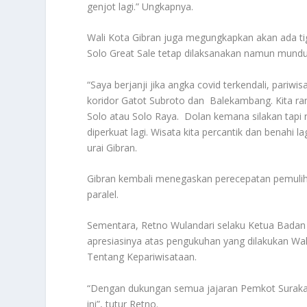
genjot lagi.” Ungkapnya.
Wali Kota Gibran juga megungkapkan akan ada tig
Solo Great Sale tetap dilaksanakan namun mundu
“Saya berjanji jika angka covid terkendali, pariw
koridor Gatot Subroto dan Balekambang. Kita rama
Solo atau Solo Raya. Dolan kemana silakan tapi
diperkuat lagi. Wisata kita percantik dan benahi l
urai Gibran.
Gibran kembali menegaskan perecepatan pemuliha
paralel.
Sementara, Retno Wulandari selaku Ketua Badan
apresiasinya atas pengukuhan yang dilakukan W
Tentang Kepariwisataan.
“Dengan dukungan semua jajaran Pemkot Suraka
ini”, tutur Retno.