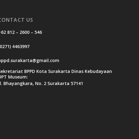
CONTACT US
+62 812 – 2600 – 546
(0271) 4463997
bppd.surakarta@gmail.com
Sekretariat BPPD Kota Surakarta Dinas Kebudayaan
UPT Museum:
Jl. Bhayangkara, No. 2 Surakarta 57141