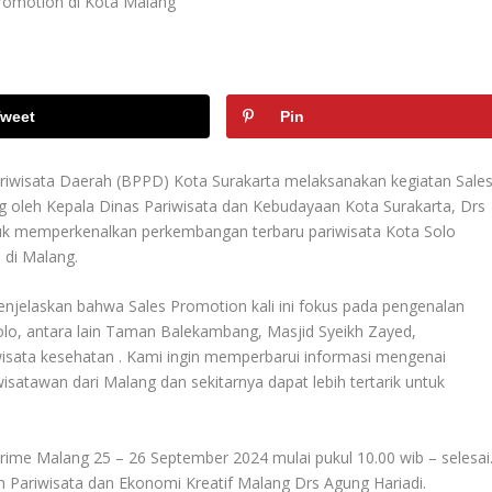
weet
Pin
iwisata Daerah (BPPD) Kota Surakarta melaksanakan kegiatan Sale
g oleh Kepala Dinas Pariwisata dan Kebudayaan Kota Surakarta, Drs
tuk memperkenalkan perkembangan terbaru pariwisata Kota Solo
 di Malang.
njelaskan bahwa Sales Promotion kali ini fokus pada pengenalan
Solo, antara lain Taman Balekambang, Masjid Syeikh Zayed,
isata kesehatan . Kami ingin memperbarui informasi mengenai
wisatawan dari Malang dan sekitarnya dapat lebih tertarik untuk
 Prime Malang 25 – 26 September 2024 mulai pukul 10.00 wib – selesai
n Pariwisata dan Ekonomi Kreatif Malang Drs Agung Hariadi.