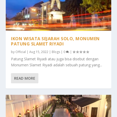
IKON WISATA SEJARAH SOLO, MONUMEN
PATUNG SLAMET RIYADI
by
Official
|
Aug 15, 2022
|
Blogs
|
0
|
Patung Slamet Riyadi atau juga bisa disebut dengan
Monumen Slamet Riyadi adalah sebuah patung yang...
READ MORE