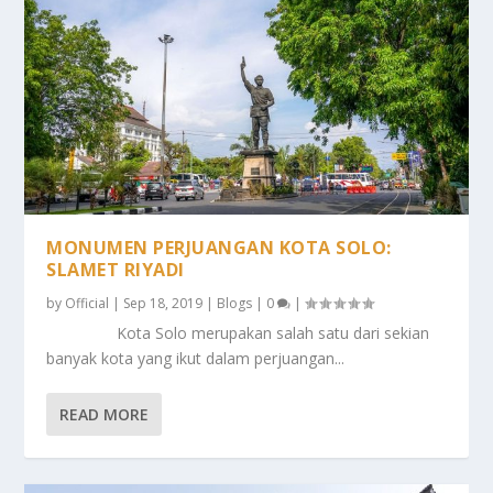
MONUMEN PERJUANGAN KOTA SOLO:
SLAMET RIYADI
by
Official
|
Sep 18, 2019
|
Blogs
|
0
|
Kota Solo merupakan salah satu dari sekian
banyak kota yang ikut dalam perjuangan...
READ MORE