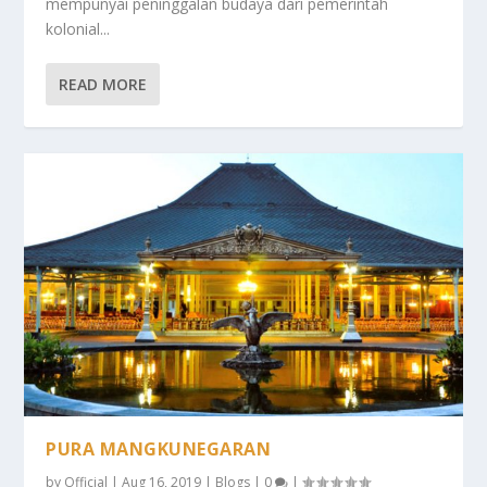
mempunyai peninggalan budaya dari pemerintah
kolonial...
READ MORE
PURA MANGKUNEGARAN
by
Official
|
Aug 16, 2019
|
Blogs
|
0
|